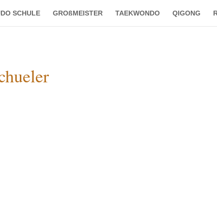
DO SCHULE
GROßMEISTER
TAEKWONDO
QIGONG
R
chueler