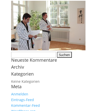
Suchen
Neueste Kommentare
nach:
Archiv
Kategorien
Keine Kategorien
Meta
Anmelden
Eintrags-Feed
Kommentar-Feed