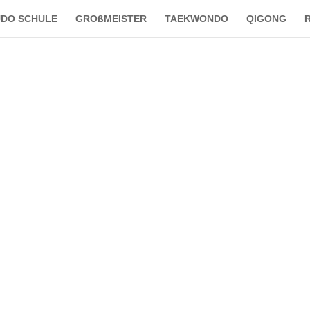
DO SCHULE
GROßMEISTER
TAEKWONDO
QIGONG
R